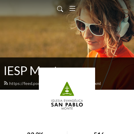
IESP Monte
https://feed.podbean.com/danieltrapala/feed.xml